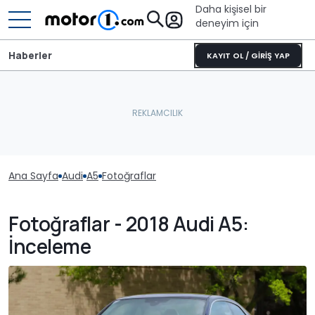
Daha kişisel bir
deneyim için
Haberler
KAYIT OL / GİRİŞ YAP
Ana Sayfa
Audi
A5
Fotoğraflar
Fotoğraflar - 2018 Audi A5:
İnceleme