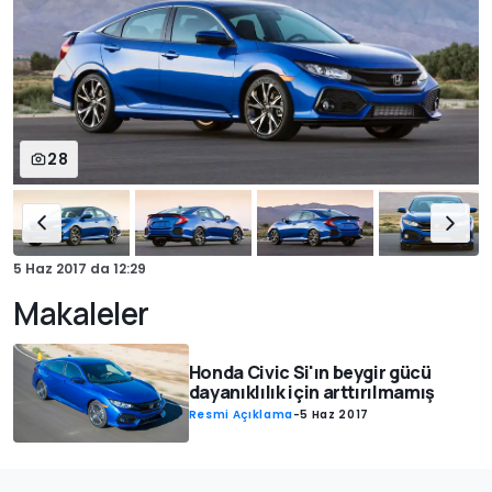
28
5 Haz 2017
da
12:29
Makaleler
Honda Civic Si'ın beygir gücü
dayanıklılık için arttırılmamış
Resmi Açıklama
-
5 Haz 2017