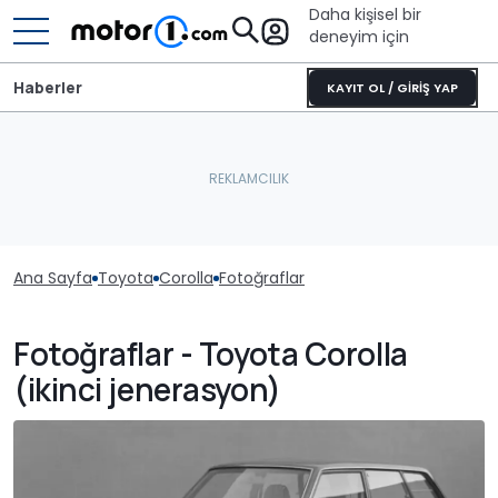
Daha kişisel bir
deneyim için
Haberler
KAYIT OL / GİRİŞ YAP
Ana Sayfa
Toyota
Corolla
Fotoğraflar
Fotoğraflar - Toyota Corolla
(ikinci jenerasyon)