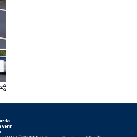
ızda
 Verin
m