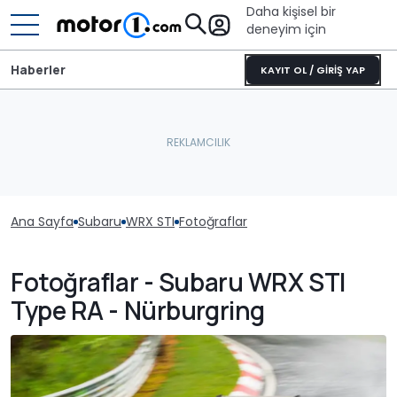
Daha kişisel bir
deneyim için
Haberler
KAYIT OL / GİRİŞ YAP
Ana Sayfa
Subaru
WRX STI
Fotoğraflar
Fotoğraflar - Subaru WRX STI
Type RA - Nürburgring