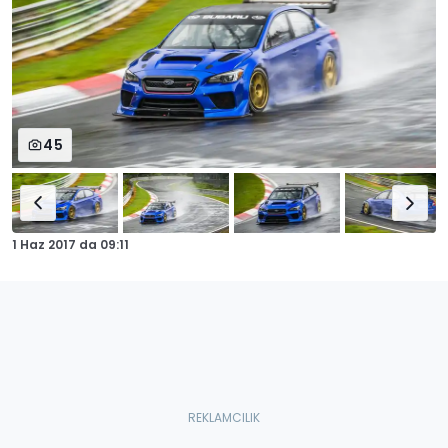
45
1 Haz 2017
da
09:11