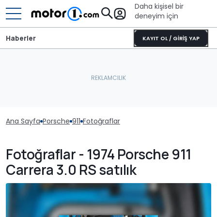
Daha kişisel bir
deneyim için
Haberler
KAYIT OL / GİRİŞ YAP
Ana Sayfa
Porsche
911
Fotoğraflar
Fotoğraflar - 1974 Porsche 911
Carrera 3.0 RS satılık