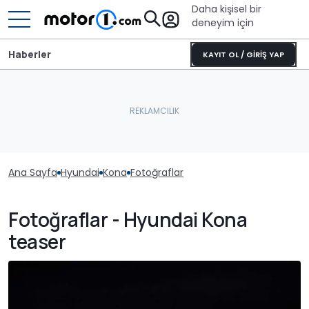
Daha kişisel bir
deneyim için
Haberler
KAYIT OL / GİRİŞ YAP
Ana Sayfa
Hyundai
Kona
Fotoğraflar
Fotoğraflar - Hyundai Kona
teaser