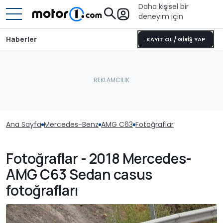
Daha kişisel bir
deneyim için
Haberler
KAYIT OL / GİRİŞ YAP
Ana Sayfa
Mercedes-Benz
AMG C63
Fotoğraflar
Fotoğraflar - 2018 Mercedes-
AMG C63 Sedan casus
fotoğrafları