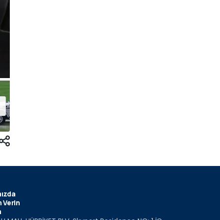
ızda
 Verin
m