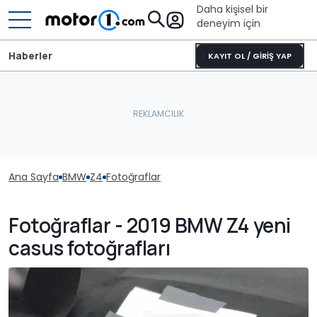
Daha kişisel bir
deneyim için
Haberler
KAYIT OL / GİRİŞ YAP
Ana Sayfa
BMW
Z4
Fotoğraflar
Fotoğraflar - 2019 BMW Z4 yeni
casus fotoğrafları