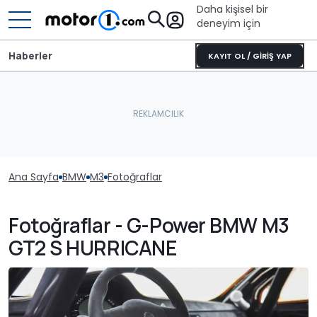
Daha kişisel bir
deneyim için
Haberler
KAYIT OL / GİRİŞ YAP
Ana Sayfa
BMW
M3
Fotoğraflar
Fotoğraflar - G-Power BMW M3
GT2 S HURRICANE