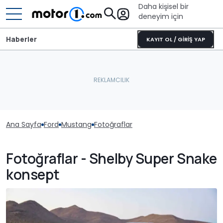
Daha kişisel bir
deneyim için
Haberler
KAYIT OL / GİRİŞ YAP
Ana Sayfa
Ford
Mustang
Fotoğraflar
Fotoğraflar - Shelby Super Snake
konsept