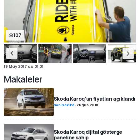
107
19 May 2017
da
01:01
Makaleler
Skoda Karoq'un fiyatları açıklandı
Son Dakika
-
26 Şub 2018
Skoda Karoq dijital gösterge
paneline sahip