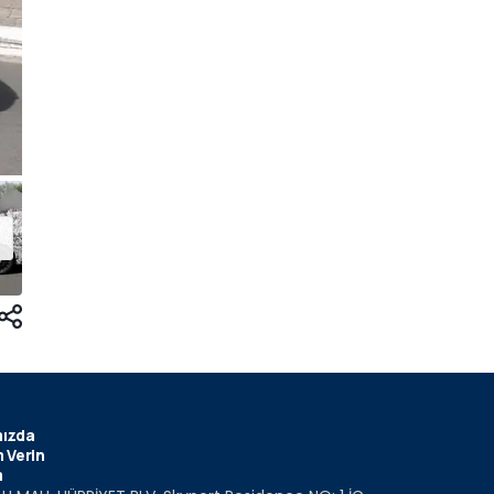
ızda
 Verin
m