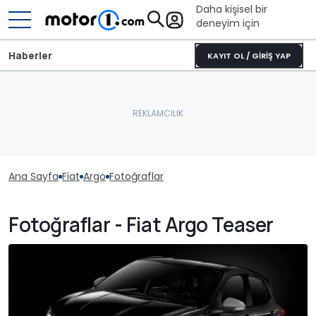
Daha kişisel bir
deneyim için
Haberler
KAYIT OL / GİRİŞ YAP
Ana Sayfa
Fiat
Argo
Fotoğraflar
Fotoğraflar - Fiat Argo Teaser