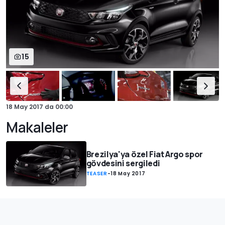
15
18 May 2017
da
00:00
Makaleler
Brezilya'ya özel Fiat Argo spor
gövdesini sergiledi
TEASER
-
18 May 2017