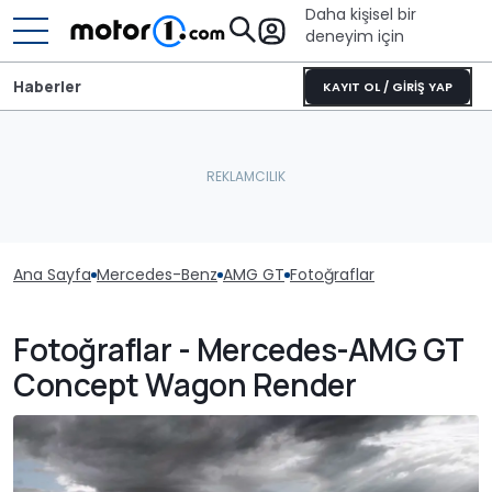
Daha kişisel bir
deneyim için
Haberler
KAYIT OL / GİRİŞ YAP
Ana Sayfa
Mercedes-Benz
AMG GT
Fotoğraflar
Fotoğraflar - Mercedes-AMG GT
Concept Wagon Render