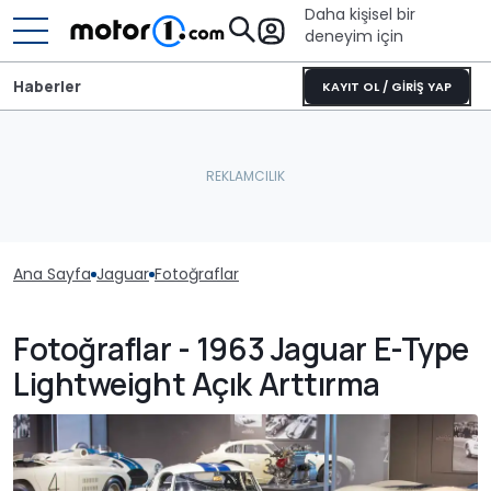
Daha kişisel bir
deneyim için
Haberler
KAYIT OL / GİRİŞ YAP
Ana Sayfa
Jaguar
Fotoğraflar
Fotoğraflar - 1963 Jaguar E-Type
Lightweight Açık Arttırma