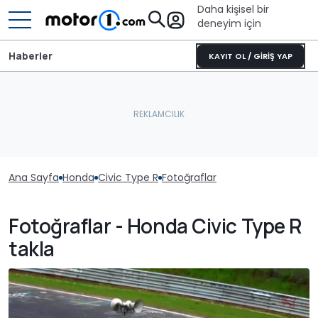
Daha kişisel bir
deneyim için
Haberler
KAYIT OL / GİRİŞ YAP
Ana Sayfa
Honda
Civic Type R
Fotoğraflar
Fotoğraflar - Honda Civic Type R
takla