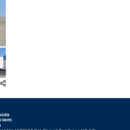
ızda
 Verin
m