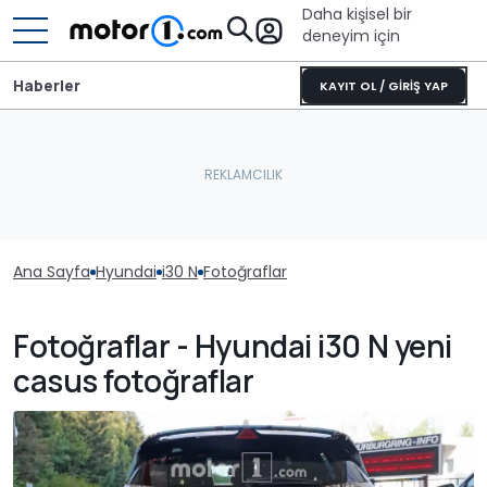
Daha kişisel bir
deneyim için
Haberler
KAYIT OL / GİRİŞ YAP
Ana Sayfa
Hyundai
i30 N
Fotoğraflar
Fotoğraflar - Hyundai i30 N yeni
casus fotoğraflar