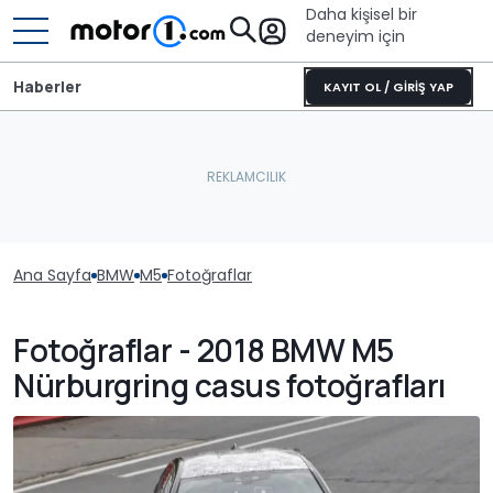
Daha kişisel bir
deneyim için
Haberler
KAYIT OL / GİRİŞ YAP
Ana Sayfa
BMW
M5
Fotoğraflar
Fotoğraflar - 2018 BMW M5
Nürburgring casus fotoğrafları