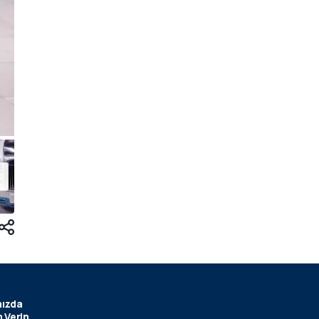
ızda
 Verin