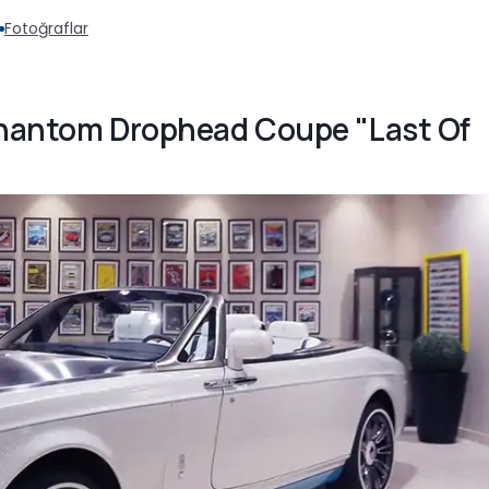
Fotoğraflar
 Phantom Drophead Coupe "Last Of