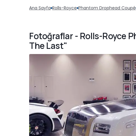
Ana Sayfa
Rolls-Royce
Phantom Drophead Coupé
Fotoğraflar - Rolls-Royce
The Last"