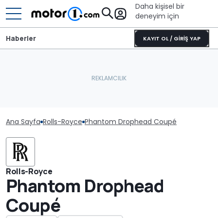
Daha kişisel bir
deneyim için
Haberler
KAYIT OL / GİRİŞ YAP
Ana Sayfa
Rolls-Royce
Phantom Drophead Coupé
Rolls-Royce
Phantom Drophead
Coupé