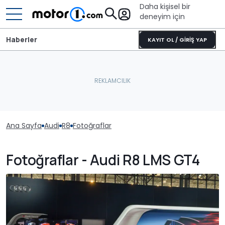
Daha kişisel bir
deneyim için
Haberler
KAYIT OL / GİRİŞ YAP
Ana Sayfa
Audi
R8
Fotoğraflar
Fotoğraflar - Audi R8 LMS GT4