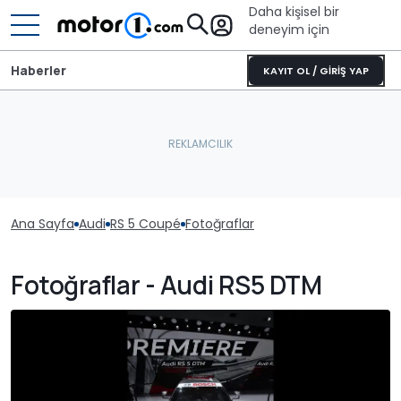
Daha kişisel bir
deneyim için
Haberler
KAYIT OL / GİRİŞ YAP
Ana Sayfa
Audi
RS 5 Coupé
Fotoğraflar
Fotoğraflar - Audi RS5 DTM