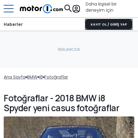
Daha kişisel bir
deneyim için
Haberler
KAYIT OL / GİRİŞ YAP
Ana Sayfa
BMW
i8
Fotoğraflar
Fotoğraflar - 2018 BMW i8
Spyder yeni casus fotoğraflar