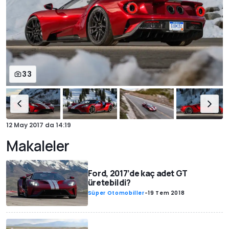
33
12 May 2017
da
14:19
Makaleler
Ford, 2017’de kaç adet GT
üretebildi?
Süper Otomobiller
-
19 Tem 2018