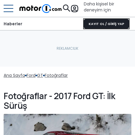
Daha kişisel bir
deneyim için
Haberler
KAYIT OL / GİRİŞ YAP
Ana Sayfa
Ford
GT
Fotoğraflar
Fotoğraflar - 2017 Ford GT: İlk
Sürüş