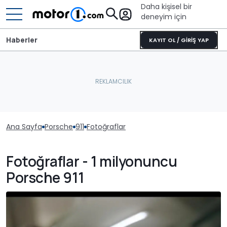
Daha kişisel bir
deneyim için
Haberler
KAYIT OL / GİRİŞ YAP
Ana Sayfa
Porsche
911
Fotoğraflar
Fotoğraflar - 1 milyonuncu
Porsche 911