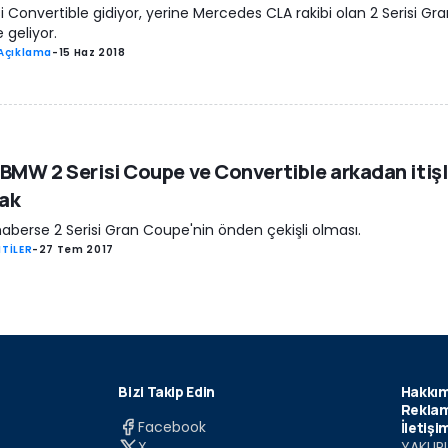
si Convertible gidiyor, yerine Mercedes CLA rakibi olan 2 Serisi Gr
geliyor.
Açıklama
-
15 Haz 2018
 BMW 2 Serisi Coupe ve Convertible arkadan itişl
ak
aberse 2 Serisi Gran Coupe'nin önden çekişli olması.
TİLER
-
27 Tem 2017
Bizi Takip Edin
Hakkım
Reklam
Facebook
İletişi
X
YAKUPL