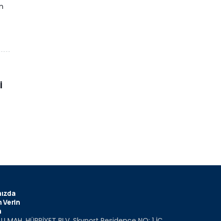
an
i
ızda
 Verin
m
U MAH. HÜRRİYET BLV. Skyport Residence NO: 1 İÇ