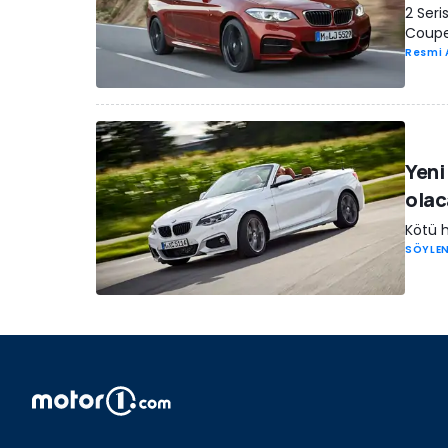
2 Seri
Coupe 
Resmi 
Yeni
olac
Kötü h
SÖYLEN