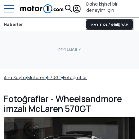
Daha kişisel bir
deneyim için
Haberler
KAYIT OL / GİRİŞ YAP
Ana Sayfa
McLaren
570GT
Fotoğraflar
Fotoğraflar - Wheelsandmore
imzalı McLaren 570GT