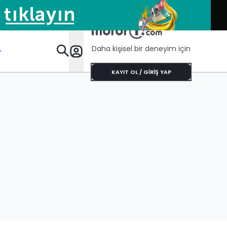
Daha kişisel bir deneyim için
Öze
KAYIT OL / GİRİŞ YAP