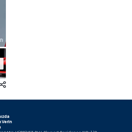
ızda
 Verin
m