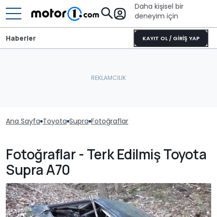
Daha kişisel bir
deneyim için
Haberler
KAYIT OL / GİRİŞ YAP
Ana Sayfa
Toyota
Supra
Fotoğraflar
Fotoğraflar - Terk Edilmiş Toyota
Supra A70