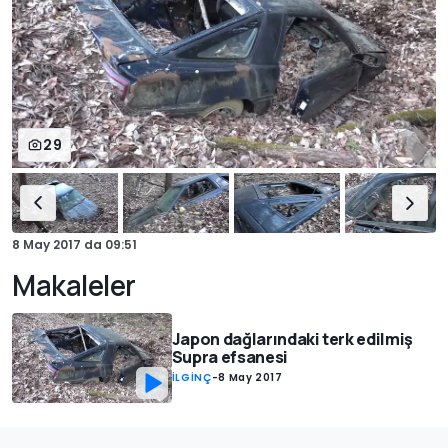
29
8 May 2017
da
09:51
Makaleler
Japon dağlarındaki terk edilmiş
Supra efsanesi
İLGİNÇ
-
8 May 2017