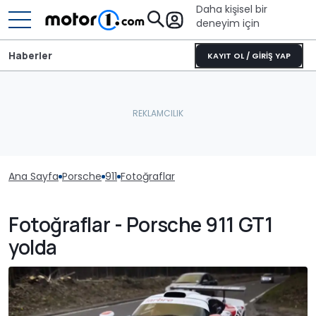
Daha kişisel bir
deneyim için
Haberler
KAYIT OL / GİRİŞ YAP
Ana Sayfa
Porsche
911
Fotoğraflar
Fotoğraflar - Porsche 911 GT1
yolda