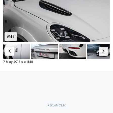
17
7 May 2017
da
11:18