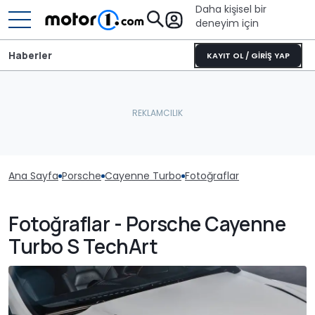
Daha kişisel bir
deneyim için
Haberler
KAYIT OL / GİRİŞ YAP
Ana Sayfa
Porsche
Cayenne Turbo
Fotoğraflar
Fotoğraflar - Porsche Cayenne
Turbo S TechArt