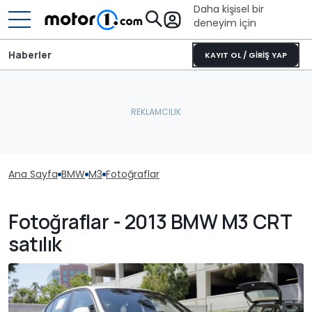
Daha kişisel bir
deneyim için
Haberler
KAYIT OL / GİRİŞ YAP
Ana Sayfa
BMW
M3
Fotoğraflar
Fotoğraflar - 2013 BMW M3 CRT
satılık