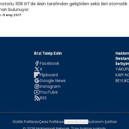
motorlu 308 GT’de Aisin tarafından geliştirilen sekiz ileri otomatik
man bulunuyor.
J
-
5 May 2017
Bizi Takip Edin
Hakkım
Reklam
Facebook
İletişi
X
YAKUPL
Flipboard
KAPI N
Google News
BEYLİK
Instagram
YouTube
RSS
Gizlilik Politikası
Çerez Politikası
Çerez Ayarları
Kullanım Şartları
© 2026 Motorsport Network. Tüm hakları saklıdır.