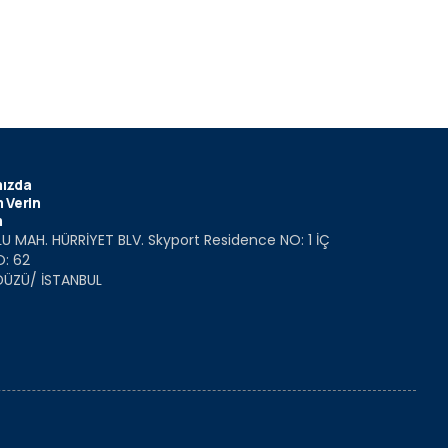
ızda
 Verin
m
U MAH. HÜRRİYET BLV. Skyport Residence NO: 1 İÇ
O: 62
DÜZÜ/ İSTANBUL