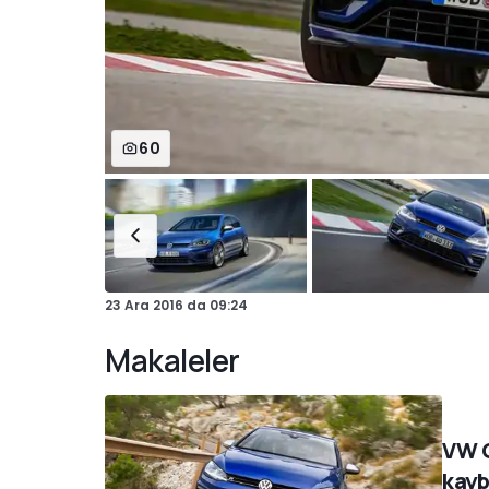
60
23 Ara 2016
da
09:24
Makaleler
VW G
kayb