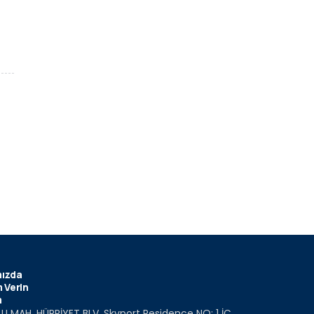
ızda
 Verin
m
U MAH. HÜRRİYET BLV. Skyport Residence NO: 1 İÇ