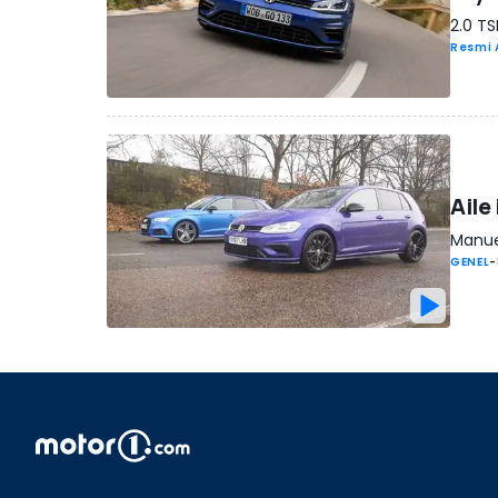
2.0 TS
Resmi 
Aile
Manuel
GENEL
-