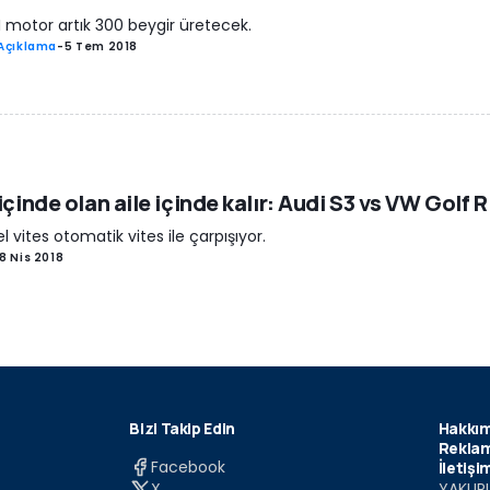
I motor artık 300 beygir üretecek.
Açıklama
-
5 Tem 2018
 içinde olan aile içinde kalır: Audi S3 vs VW Golf R
 vites otomatik vites ile çarpışıyor.
8 Nis 2018
Bizi Takip Edin
Hakkım
Reklam
Facebook
İletişi
X
YAKUPL