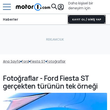
Daha kişisel bir
deneyim için
Haberler
KAYIT OL / GİRİŞ YAP
Ana Sayfa
Ford
Fiesta ST
Fotoğraflar
Fotoğraflar - Ford Fiesta ST
gerçekten türünün tek örneği