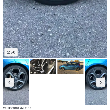
50
29 Eki 2016
da
11:18