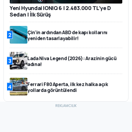
Yeni Hyundai IONIQ 6 | 2.483.000 TL’ye D
Sedan | İlk Sürüş
Çin'in ardından ABD de kapı kollarını
2
yeniden tasarlayabilir!
Lada Niva Legend (2026): Arazinin gücü
3
adına!
Ferrari F80 Aperta, ilk kez halka açık
4
yollarda görüntülendi