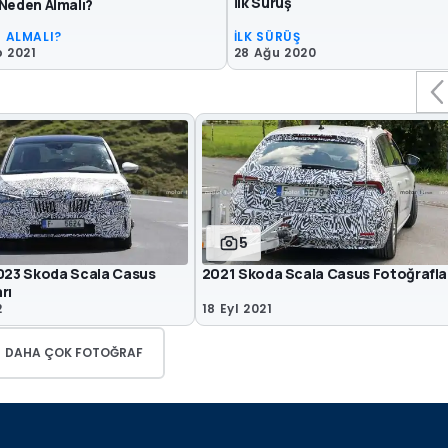
İlk Sürüş
 Neden Almalı?
 ALMALI?
İLK SÜRÜŞ
b 2021
28 Ağu 2020
5
2023 Skoda Scala Casus
2021 Skoda Scala Casus Fotoğrafla
rı
2
18 Eyl 2021
DAHA ÇOK FOTOĞRAF