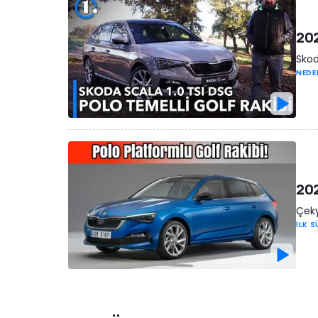
202
Skod
NEDE
202
Çeky
İLK 