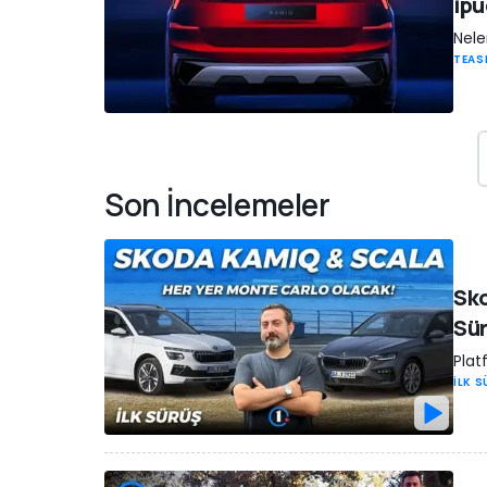
ipu
Nele
TEAS
Son İncelemeler
Sko
Sü
Plat
İLK 