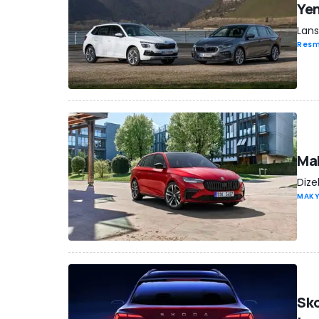
Yen
Lans
Resm
Mak
Dize
MAK
Sko