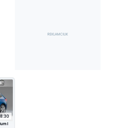
18:30
ium |