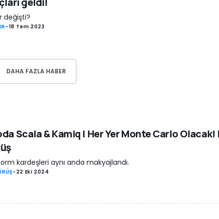
çları geldi!
r değişti?
ER
-
18 Tem 2023
DAHA FAZLA HABER
da Scala & Kamiq | Her Yer Monte Carlo Olacak! |
rüş
form kardeşleri aynı anda makyajlandı.
SÜRÜŞ
-
22 Eki 2024