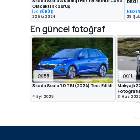
Skoda Scala & Kamiq | Her Yer Monte Carlo
DSG |
Olacak! | İlk Sürüş
İLK SÜRÜŞ
NEDEN
22 Eki 2024
28 Şu
En güncel fotoğraf
59
11
Skoda Scala 1.0 TSI (2024) Test Edildi
Makyajlı 
Fotoğrafla
4 Eyl 2025
3 Haz 202