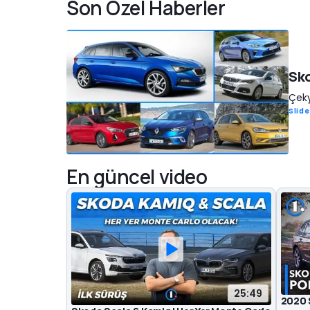
Son Özel Haberler
Sko
Çeky
Slid
En güncel video
25:49
2020 