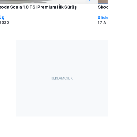
oda Scala 1.0 TSI Premium | İlk Sürüş
Skoda Scala'nın ra
ÜŞ
Slideshow
2020
17 Ara 2018