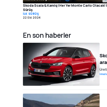
Skoda Scala & Kamiq | Her Yer Monte Carlo Olacak! | 
Sürüş
İLK SÜRÜŞ
22 Eki 2024
En son haberler
Sko
ar
Üre
İmala