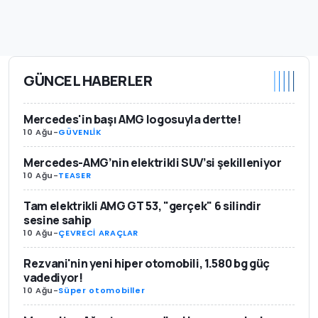
GÜNCEL HABERLER
Mercedes'in başı AMG logosuyla dertte!
10 Ağu
-
GÜVENLİK
Mercedes-AMG’nin elektrikli SUV’si şekilleniyor
10 Ağu
-
TEASER
Tam elektrikli AMG GT 53, "gerçek" 6 silindir
sesine sahip
10 Ağu
-
ÇEVRECİ ARAÇLAR
Rezvani'nin yeni hiper otomobili, 1.580 bg güç
vadediyor!
10 Ağu
-
Süper otomobiller