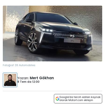
Fotoğraf:
DS Automobiles
Yazan
:
Mert Gökhan
8 Tem
da
12:00
Google'da tercih edilen kaynak
olarak Motor1.com ekleyin