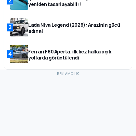
2
yeniden tasarlayabilir!
Lada Niva Legend (2026): Arazinin gücü
3
adına!
Ferrari F80 Aperta, ilk kez halka açık
4
yollarda görüntülendi