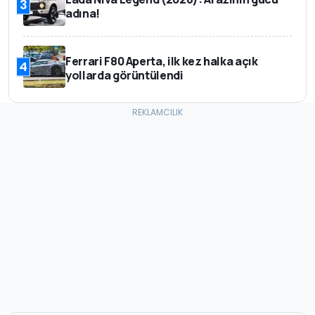
3
adına!
Ferrari F80 Aperta, ilk kez halka açık
4
yollarda görüntülendi