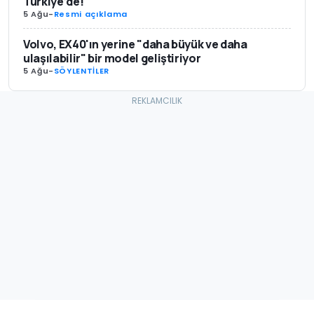
Türkiye’de!
5 Ağu
-
Resmi açıklama
Volvo, EX40'ın yerine "daha büyük ve daha
ulaşılabilir" bir model geliştiriyor
5 Ağu
-
SÖYLENTİLER