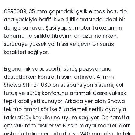
CBR500R, 35 mm çapındaki çelik elmas boru tipi
ana şasisiyle hafiflik ve rijitlik arasında ideal bir
denge sunuyor. Şasi yapısı, motor takozlarının
konumu ile birlikte titreşimi en aza indirirken,
sürücüye yüksek yol hissi ve çevik bir sürüş
karakteri sağlıyor.
Ergonomik yapı, sportif sürüş pozisyonunu
desteklerken kontrol hissini artırıyor. 41 mm
Showa SFF-BP USD ön süspansiyon sistemi, yol
tutuş ve sürüş konforunu artırmak üzere yüksek
tepki kabiliyeti sunuyor. Arkada yer alan Showa
tek tüp amortisör ise 5 kademeli sertlik ayarıyla
farklı sürüş koşullarına uyum sağlıyor. Ön tarafta
çift 296 mm diskler ve Nissin radyal monteli dört
pistonlu kaliperler, arkada ise 240 mm disk ile tek