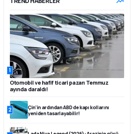
TREND HABERLER
1
Otomobil ve hafif ticari pazarı Temmuz
ayında daraldı!
Çin'in ardından ABD de kapı kollarını
2
yeniden tasarlayabilir!
Lada Niva Legend (2026): Arazinin gücü