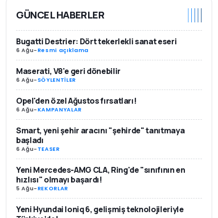
GÜNCEL HABERLER
Bugatti Destrier: Dört tekerlekli sanat eseri
6 Ağu
-
Resmi açıklama
Maserati, V8'e geri dönebilir
6 Ağu
-
SÖYLENTİLER
Opel'den özel Ağustos fırsatları!
6 Ağu
-
KAMPANYALAR
Smart, yeni şehir aracını "şehirde" tanıtmaya
başladı
6 Ağu
-
TEASER
Yeni Mercedes-AMG CLA, Ring'de "sınıfının en
hızlısı" olmayı başardı!
5 Ağu
-
REKORLAR
Yeni Hyundai Ioniq 6, gelişmiş teknolojileriyle