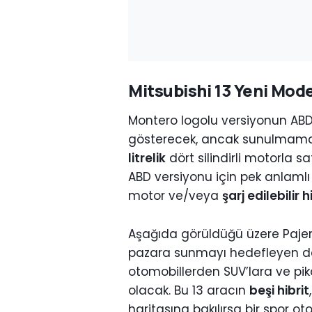
Mitsubishi 13 Yeni Mode
Montero logolu versiyonun AB
gösterecek, ancak sunulmamas
litrelik
dört silindirli motorla s
ABD versiyonu için pek anlamlı
motor ve/veya
şarj edilebilir 
Aşağıda görüldüğü üzere Pajero
pazara sunmayı hedefleyen dah
otomobillerden SUV’lara ve pi
olacak. Bu 13 aracın
beşi hibrit
haritasına bakılırsa bir spor o