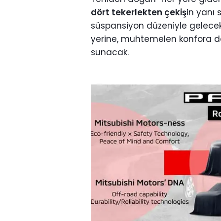
dört tekerlekten çekiş
in yanı 
süspansiyon düzeniyle gelecek
yerine, muhtemelen konfora da
sunacak.