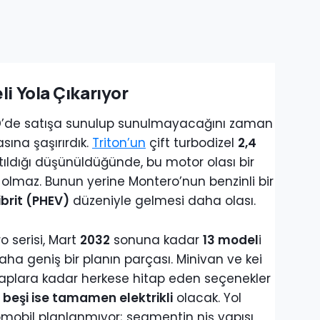
li Yola Çıkarıyor
D’de satışa sunulup sunulmayacağını zaman
ına şaşırırdık.
Triton’un
çift turbodizel
2,4
atıldığı düşünüldüğünde, bu motor olası bir
 olmaz. Bunun yerine Montero’nun benzinli bir
hibrit (PHEV)
düzeniyle gelmesi daha olası.
 serisi, Mart
2032
sonuna kadar
13 model
i
a geniş bir planın parçası. Minivan ve kei
kaplara kadar herkese hitap eden seçenekler
,
beşi ise tamamen elektrikli
olacak. Yol
tomobil planlanmıyor; segmentin niş yapısı