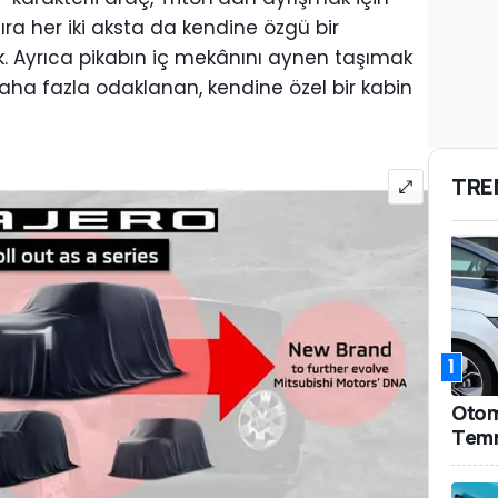
sıra her iki aksta da kendine özgü bir
. Ayrıca pikabın iç mekânını aynen taşımak
ha fazla odaklanan, kendine özel bir kabin
TRE
1
Otomo
Temm