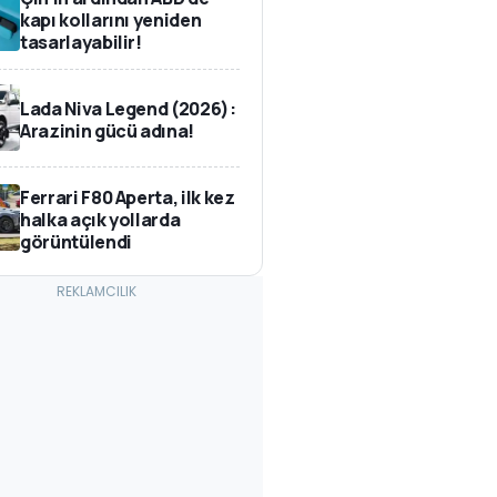
kapı kollarını yeniden
tasarlayabilir!
Lada Niva Legend (2026):
Arazinin gücü adına!
Ferrari F80 Aperta, ilk kez
halka açık yollarda
görüntülendi