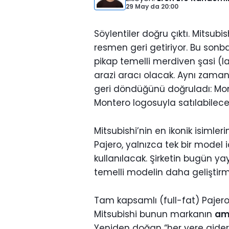
29 May
da
20:00
Söylentiler doğru çıktı. Mitsubi
resmen geri getiriyor. Bu son
pikap temelli merdiven şasi (l
arazi aracı olacak. Aynı zamand
geri döndüğünü doğruladı: Mon
Montero logosuyla satılabilece
Mitsubishi’nin en ikonik isimleri
Pajero, yalnızca tek bir model iç
kullanılacak. Şirketin bugün yay
temelli modelin daha gelişti
Tam kapsamlı (full-fat) Pajero’ya
Mitsubishi bunun markanın
ami
Yeniden doğan “her yere gider”