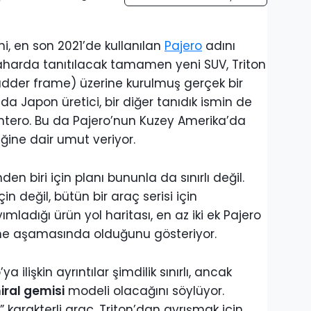
shi, en son 2021’de kullanılan
Pajero
adını
baharda tanıtılacak tamamen yeni SUV, Triton
adder frame) üzerine kurulmuş gerçek bir
a Japon üretici, bir diğer tanıdık ismin de
tero. Bu da Pajero’nun Kuzey Amerika’da
ğine dair umut veriyor.
nden biri için planı bununla da sınırlı değil.
in değil, bütün bir araç serisi için
ımladığı ürün yol haritası, en az iki ek Pajero
rme aşamasında olduğunu gösteriyor.
 ilişkin ayrıntılar şimdilik sınırlı, ancak
ral gemisi
modeli olacağını söylüyor.
 karakterli araç, Triton’dan ayrışmak için