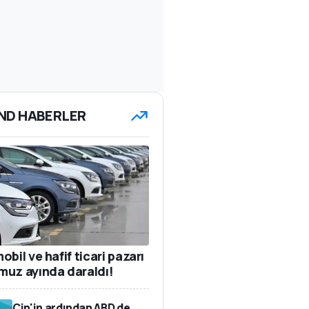
ND HABERLER
bil ve hafif ticari pazarı
uz ayında daraldı!
Çin'in ardından ABD de