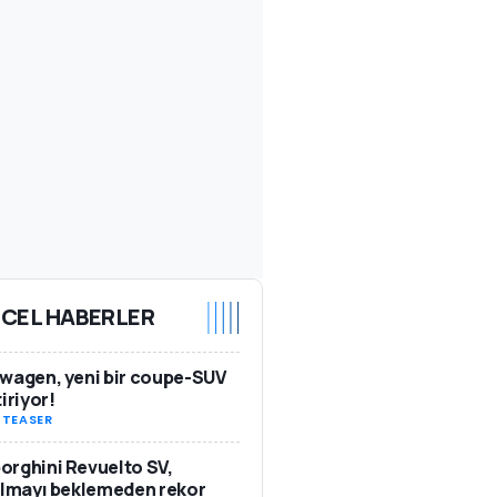
CEL HABERLER
wagen, yeni bir coupe-SUV
tiriyor!
-
TEASER
rghini Revuelto SV,
ılmayı beklemeden rekor