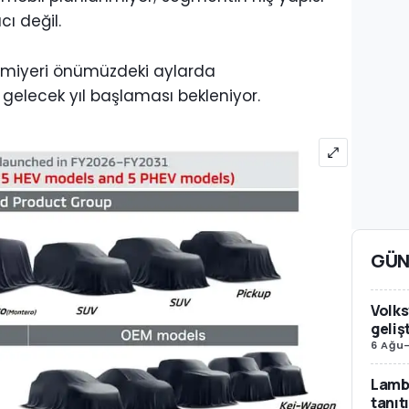
ı değil.
ömiyeri önümüzdeki aylarda
 gelecek yıl başlaması bekleniyor.
GÜN
Volks
geliş
6 Ağu
Lambo
tanıt