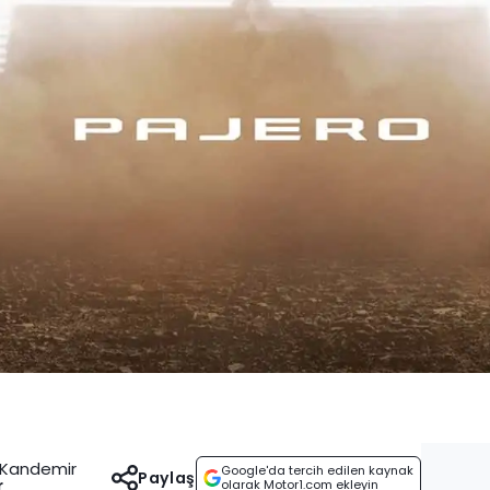
e Kandemir
Google'da tercih edilen kaynak
Paylaş
r
olarak Motor1.com ekleyin