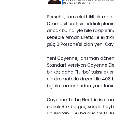
19 Kas 2025
da
17:15
Porsche, tam elektrikli bir mo
Otomobil üreticisi iddialı planı
ancak bu hâliyle bile rakipleri
sebeple Alman üretici, elektrikli 
güçlü Porsche'si olan yeni Ca
Yeni Cayenne, lansman dönemin
Standart versiyon Cayenne Elec
bir kez daha "Turbo" takısı ekl
elektromotorlu düzeni ile 408 
bg'nin tamamından yararlanır
Cayenne Turbo Electric ise tam
olarak 857 bg güç sunan heybe
uçuklatan 1.156 bg güç ve 1.50