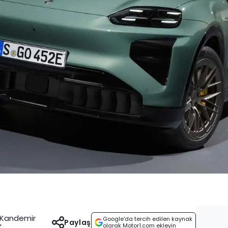
e Kandemir
Google'da tercih edilen kaynak
Paylaş
r
olarak Motor1.com ekleyin