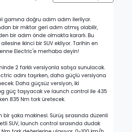
del gamına doğru adım adım ilerliyor.
ndan bir miktar geri adım atmış olabilir,
nden bir adım önde olmakta kararlı. Bu
ailesine ikinci bir SUV ekliyor. Tarihin en
yenne Electric'e merhaba deyin!
de 2 farklı versiyonla satışa sunulacak.
tric adını taşırken, daha güçlü versiyona
enecek. Daha güçsüz versiyon, iki
bg güç taşıyacak ve launch control ile 435
ken 835 Nm tork üretecek.
 bir şaka makinesi. Sürüş sırasında düzenli
tli SUV, launch control sırasında dudak
0 Nm tork değerlerine ulaşıyor. 0-100 km/h