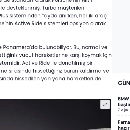
de de standart olarak Porsche'nin Aktif
le desteklenmiş. Turbo müşterileri
lus sisteminden faydalanırken, her iki araç
e'nin Active Ride sistemleri opsiyon olarak
 Panamera'da bulunabiliyor. Bu, normal ve
ttiğiniz vücut hareketlerine karşı koymak için
temidir. Active Ride ile donatılmış bir
e sırasında hissettiğiniz burun kaldırma ve
rasında hissedilen yan yana hareketleri de
GÜN
BMW i
başla
7 Ağu
Ferra
hazır