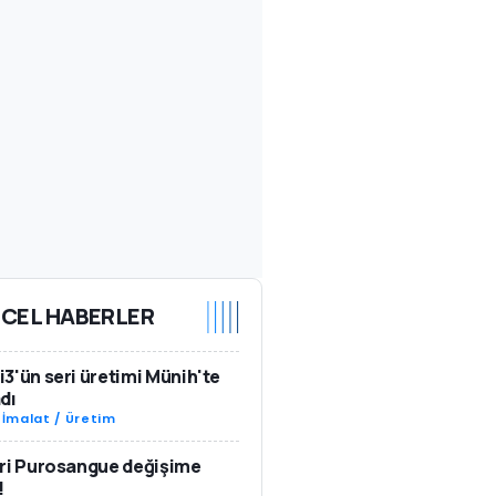
CEL HABERLER
3'ün seri üretimi Münih'te
dı
-
İmalat / Üretim
ri Purosangue değişime
!