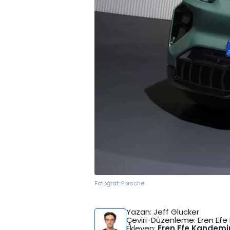
Fotoğraf:
Porsche
Yazan
: Jeff Glucker
Çeviri-Düzenleme
: Eren Ef
Ekleyen
:
Eren Efe Kandemi