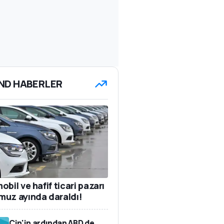
ND HABERLER
bil ve hafif ticari pazarı
uz ayında daraldı!
Çin'in ardından ABD de