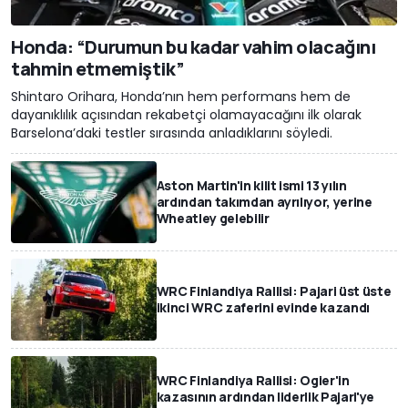
Honda: “Durumun bu kadar vahim olacağını
tahmin etmemiştik”
Shintaro Orihara, Honda’nın hem performans hem de
dayanıklılık açısından rekabetçi olamayacağını ilk olarak
Barselona’daki testler sırasında anladıklarını söyledi.
Aston Martin'in kilit ismi 13 yılın
ardından takımdan ayrılıyor, yerine
Wheatley gelebilir
WRC Finlandiya Rallisi: Pajari üst üste
ikinci WRC zaferini evinde kazandı
WRC Finlandiya Rallisi: Ogier'in
kazasının ardından liderlik Pajari'ye