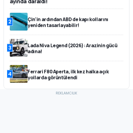
ayında daraldı!
Çin'in ardından ABD de kapı kollarını
2
yeniden tasarlayabilir!
Lada Niva Legend (2026): Arazinin gücü
3
adına!
Ferrari F80 Aperta, ilk kez halka açık
4
yollarda görüntülendi