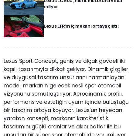
Lexus LC 500, hibrit motoruna veda
ediyor
Lexus LFR'ın iç mekanı ortaya çıktı!
Lexus Sport Concept, geniş ve alçak gövdeli iki
kapılı tasarımıyla dikkat çekiyor. Dinamik çizgiler
ve duygusal tasarım unsurlarını harmanlayan
model, markanın gelecek nesil spor otomobil
vizyonunu somutlaştırıyor. Aerodinamik profili,
performans ve estetiğin uyum içinde buluştuğu
bir tasarım ortaya koyuyor. Lexus’un heyecan
yaratan konsepti, markanın karakteristik
tasarımını güçlü oranlar ve akıcı hatlar ile bu
unsurları bir süper spor otomobilde yorumluyor.