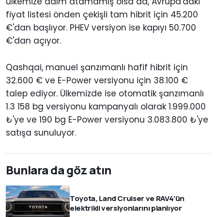
ülkemize adım atamamış olsa da, Avrupa'daki
fiyat listesi önden çekişli tam hibrit için 45.200
€'dan başlıyor. PHEV versiyon ise kapıyı 50.700
€'dan açıyor.
Qashqai, manuel şanzımanlı hafif hibrit için
32.600 € ve E-Power versiyonu için 38.100 €
talep ediyor. Ülkemizde ise otomatik şanzımanlı
1.3 158 bg versiyonu kampanyalı olarak 1.999.000
₺'ye ve 190 bg E-Power versiyonu 3.083.800 ₺'ye
satışa sunuluyor.
Bunlara da göz atın
Toyota, Land Cruiser ve RAV4'ün
elektrikli versiyonlarını planlıyor