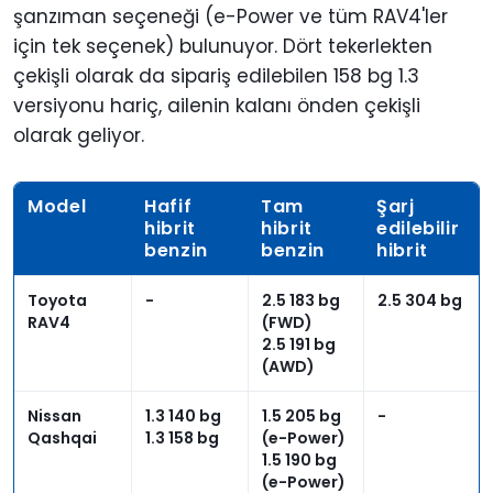
şanzıman seçeneği (e-Power ve tüm RAV4'ler
için tek seçenek) bulunuyor. Dört tekerlekten
çekişli olarak da sipariş edilebilen 158 bg 1.3
versiyonu hariç, ailenin kalanı önden çekişli
olarak geliyor.
Model
Hafif
Tam
Şarj
hibrit
hibrit
edilebilir
benzin
benzin
hibrit
Toyota
-
2.5 183 bg
2.5 304 bg
RAV4
(FWD)
2.5 191 bg
(AWD)
Nissan
1.3 140 bg
1.5 205 bg
-
Qashqai
1.3 158 bg
(e-Power)
1.5 190 bg
(e-Power)