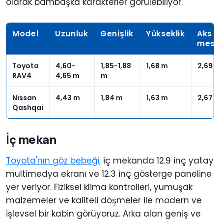
olarak bambaşka karakterler görülebiliyor.
Model
Uzunluk
Genişlik
Yükseklik
Aks
mesa
Toyota
4,60-
1,85-1,88
1,68 m
2,69 
RAV4
4,65 m
m
Nissan
4,43 m
1,84 m
1,63 m
2,67 
Qashqai
İç mekan
Toyota'nın göz bebeği,
iç mekanda 12.9 inç yatay
multimedya ekranı ve 12.3 inç gösterge paneline
yer veriyor. Fiziksel klima kontrolleri, yumuşak
malzemeler ve kaliteli döşmeler ile modern ve
işlevsel bir kabin görüyoruz. Arka alan geniş ve