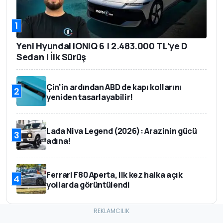
1
Yeni Hyundai IONIQ 6 | 2.483.000 TL’ye D
Sedan | İlk Sürüş
Çin'in ardından ABD de kapı kollarını
2
yeniden tasarlayabilir!
Lada Niva Legend (2026): Arazinin gücü
3
adına!
Ferrari F80 Aperta, ilk kez halka açık
4
yollarda görüntülendi