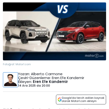
Fotoğraf:
Motor1.com
Yazan
: Alberto Carmone
Çeviri-Düzenleme
: Eren Efe Kandemir
Ekleyen
:
Eren Efe Kandemir
14 Ara 2025
da
20:00
Google'da tercih edilen kaynak
olarak Motor1.com ekleyin