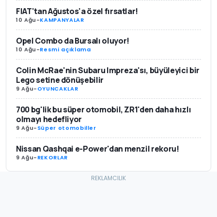
FIAT'tan Ağustos'a özel fırsatlar!
10 Ağu
-
KAMPANYALAR
Opel Combo da Bursalı oluyor!
10 Ağu
-
Resmi açıklama
Colin McRae'nin Subaru Impreza'sı, büyüleyici bir
Lego setine dönüşebilir
9 Ağu
-
OYUNCAKLAR
700 bg'lik bu süper otomobil, ZR1'den daha hızlı
olmayı hedefliyor
9 Ağu
-
Süper otomobiller
Nissan Qashqai e-Power'dan menzil rekoru!
9 Ağu
-
REKORLAR