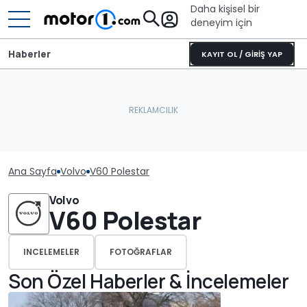
Daha kişisel bir
deneyim için
Haberler
KAYIT OL / GİRİŞ YAP
Ana Sayfa
Volvo
V60 Polestar
Volvo
V60 Polestar
INCELEMELER
FOTOĞRAFLAR
Son Özel Haberler & İncelemeler