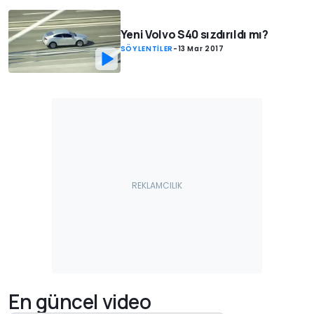
Yeni Volvo S40 sızdırıldı mı?
SÖYLENTİLER
-
13 Mar 2017
En güncel video