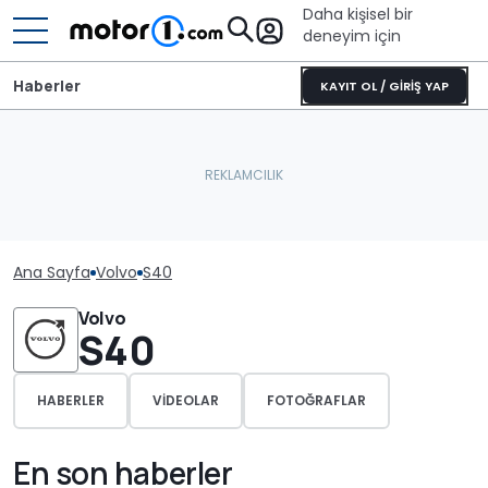
Daha kişisel bir
deneyim için
Haberler
KAYIT OL / GİRİŞ YAP
Ana Sayfa
Volvo
S40
Volvo
S40
HABERLER
VIDEOLAR
FOTOĞRAFLAR
En son haberler