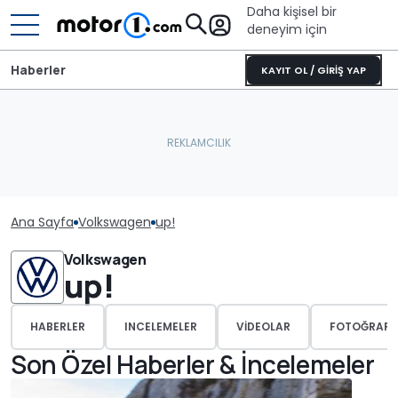
Daha kişisel bir
deneyim için
Haberler
KAYIT OL / GİRİŞ YAP
Ana Sayfa
Volkswagen
up!
Volkswagen
up!
HABERLER
INCELEMELER
VIDEOLAR
FOTOĞRAFL
Son Özel Haberler & İncelemeler