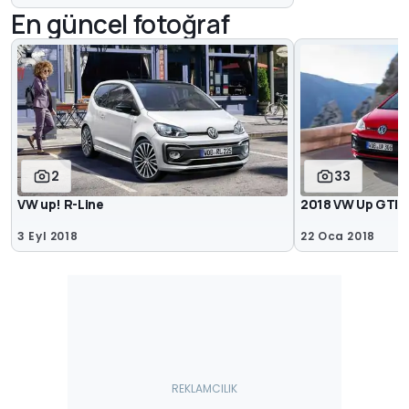
En güncel fotoğraf
2
33
VW up! R-Line
2018 VW Up GTI il
3 Eyl 2018
22 Oca 2018