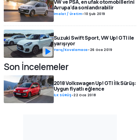
VW ve PSA, en ufak otomobillerini
Avrupa'da sonlandırabilir
İmalat / Üretim
-
10 Şub 2019
Suzuki Swift Sport, VW Up! GTI ile
yarışıyor
Yarış/Kovalamaca
-
26 Oca 2019
Son İncelemeler
2018 Volkswagen Up! GTI İlk Sürüş:
Uygun fiyatlı eğlence
İLK SÜRÜŞ
-
22 Oca 2018