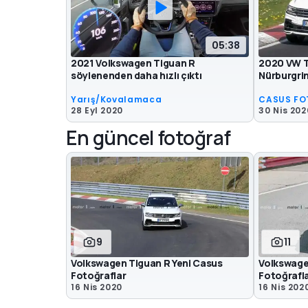
05:38
2021 Volkswagen Tiguan R
2020 VW T
söylenenden daha hızlı çıktı
Nürburgrin
Yarış/Kovalamaca
CASUS FO
28 Eyl 2020
30 Nis 202
En güncel fotoğraf
9
11
Volkswagen Tiguan R Yeni Casus
Volkswage
Fotoğraflar
Fotoğrafl
16 Nis 2020
16 Nis 202