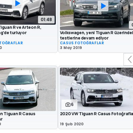
01:48
iguan R ve Arteon R,
Volkswagen, yeni Tiguan R üzerinde
g'de turluyor
testlerine devam ediyor
TOĞRAFLAR
CASUS FOTOĞRAFLAR
0
3 May 2019
6
n Tiguan R Casus
2020 VW Tiguan R Casus Fotoğrafla
ar
0
19 Şub 2020