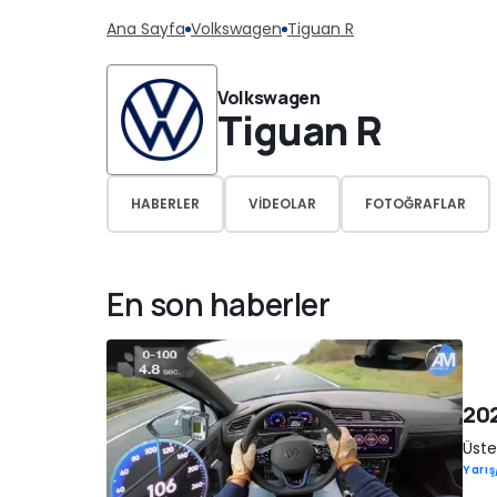
Ana Sayfa
Volkswagen
Tiguan R
Volkswagen
Tiguan R
HABERLER
VIDEOLAR
FOTOĞRAFLAR
En son haberler
202
Üste
Yarı