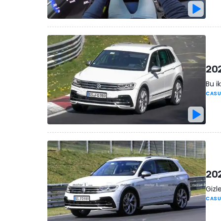
202
Bu i
CASU
202
Gizl
CASU