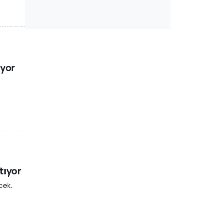
uyor
tıyor
cek.