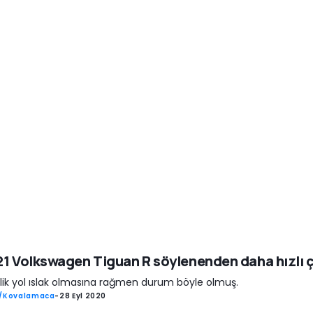
1 Volkswagen Tiguan R söylenenden daha hızlı ç
lik yol ıslak olmasına rağmen durum böyle olmuş.
ş/Kovalamaca
-
28 Eyl 2020