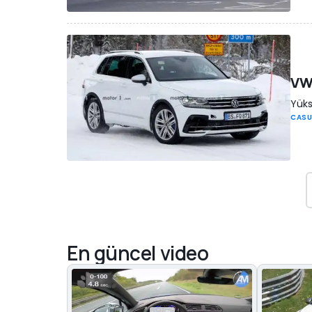
VW 
Yüks
CASU
En güncel video